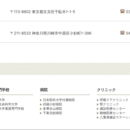
〒113-8602 東京都文京区千駄木1-1-5
0
〒211-8533 神奈川県川崎市中原区小杉町1-396
0
門学校
病院
クリニック
大学
日本医科大学付属病院
呼吸ケアクリニック
生命科学大学
武蔵小杉病院
腎クリニック
大学看護専門学校
多摩永山病院
健診医療センター
千葉北総病院
動物医療センター
八重洲健診ステーシ